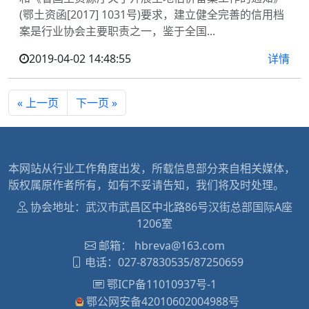
(鄂土资函[2017] 1031号)要求，建立健全完善的信用档
案是行业协会主要职责之一，鉴于全国...
2019-04-02 14:48:55
详情
« 上一页
下一页 »
本网站从行业工作角度出发，所载信息部分来自相关媒体，
版权属原作者所有，如有不妥请告知，我们将及时处理。
协会地址：武汉市武昌区中北路86号汉街总部国际A座
1206室
邮箱：
hbreva@163.com
电话：027-87830535/87250659
鄂ICP备11010937号-1
鄂公网安备42010602004988号